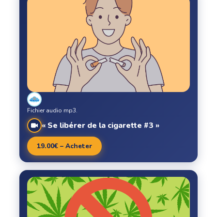
Fichier audio mp3.
« Se libérer de la cigarette #3 »
19.00€ – Acheter