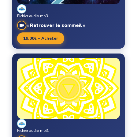
Fichier audio mp3.
« Retrouver le sommeil »
19.00€ – Acheter
Fichier audio mp3.