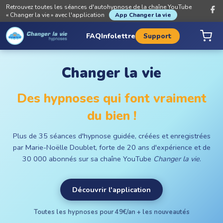
Retrouvez toutes les séances d'autohypnose de la chaîne YouTube
« Changer la vie » avec l'application
App Changer la vie
FAQ
Infolettre
Support
Changer la vie
Des hypnoses qui font vraiment
du bien !
Plus de 35 séances d'hypnose guidée, créées et enregistrées
par Marie-Noëlle Doublet, forte de 20 ans d'expérience et de
30 000 abonnés sur sa chaîne YouTube
Changer la vie
.
Découvrir l'application
Toutes les hypnoses pour 49€/an + les nouveautés