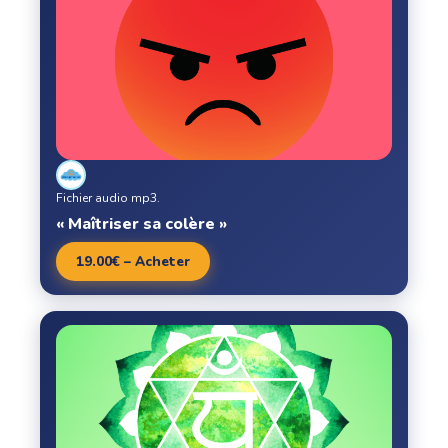
Fichier audio mp3.
« Maîtriser sa colère »
19.00€ – Acheter