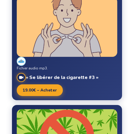
Fichier audio mp3.
« Se libérer de la cigarette #3 »
19.00€ – Acheter