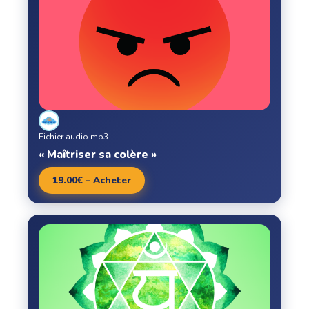
Fichier audio mp3.
« Maîtriser sa colère »
19.00€ – Acheter