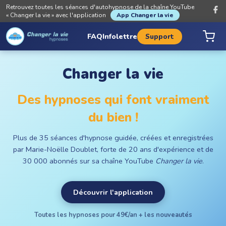
Retrouvez toutes les séances d'autohypnose de la chaîne YouTube
« Changer la vie » avec l'application
App Changer la vie
FAQ
Infolettre
Support
Changer la vie
Des hypnoses qui font vraiment
du bien !
Plus de 35 séances d'hypnose guidée, créées et enregistrées
par Marie-Noëlle Doublet, forte de 20 ans d'expérience et de
30 000 abonnés sur sa chaîne YouTube
Changer la vie
.
Découvrir l'application
Toutes les hypnoses pour 49€/an + les nouveautés