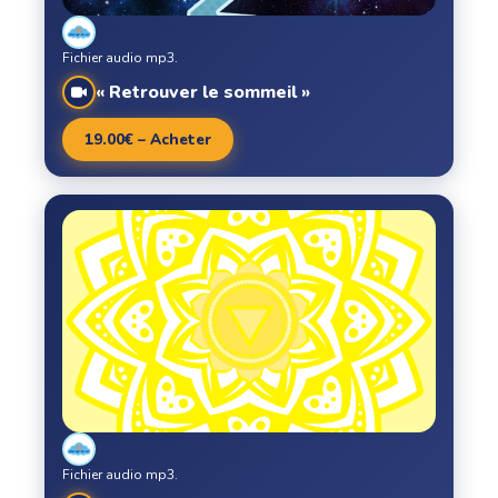
Fichier audio mp3.
« Retrouver le sommeil »
19.00€ – Acheter
Fichier audio mp3.