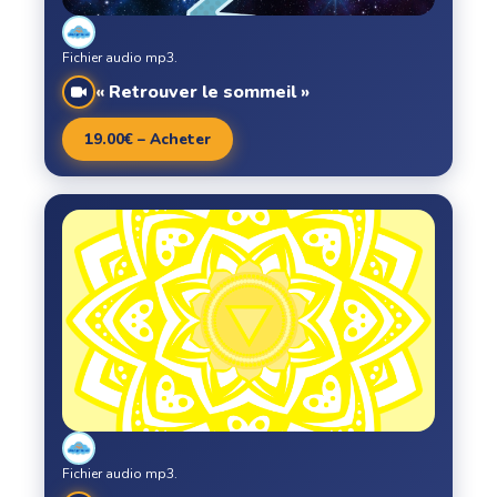
Fichier audio mp3.
« Retrouver le sommeil »
19.00€ – Acheter
Fichier audio mp3.