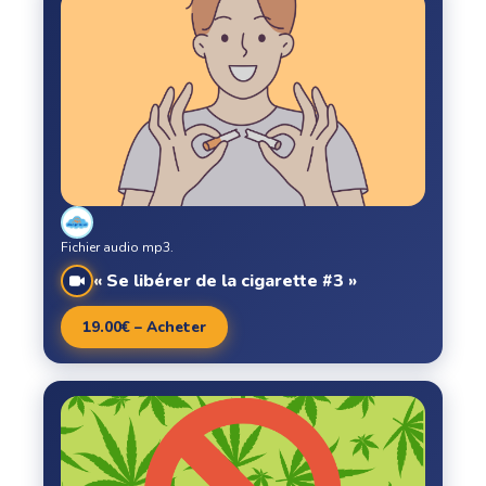
Fichier audio mp3.
« Se libérer de la cigarette #3 »
19.00€ – Acheter