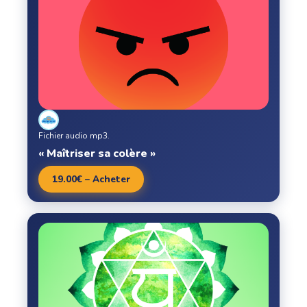
Fichier audio mp3.
« Maîtriser sa colère »
19.00€ – Acheter