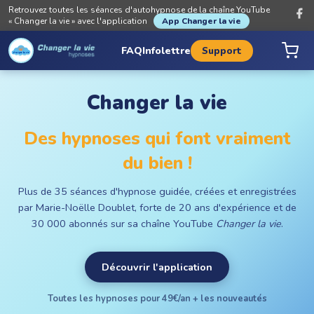
Retrouvez toutes les séances d'autohypnose de la chaîne YouTube
« Changer la vie » avec l'application
App Changer la vie
FAQ
Infolettre
Support
Changer la vie
Des hypnoses qui font vraiment
du bien !
Plus de 35 séances d'hypnose guidée, créées et enregistrées
par Marie-Noëlle Doublet, forte de 20 ans d'expérience et de
30 000 abonnés sur sa chaîne YouTube
Changer la vie
.
Découvrir l'application
Toutes les hypnoses pour 49€/an + les nouveautés