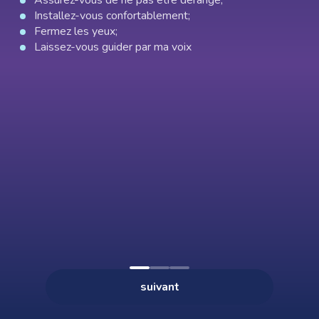
Assurez-vous de ne pas être dérangé;
Installez-vous confortablement;
Fermez les yeux;
Laissez-vous guider par ma voix
0:00
--:--
×
Appuyez sur les 3 points (⋮) en haut à droite, puis
« Ajouter à l’écran d’accueil ».
Présentation audio
suivant
Acheter — 19€
ACCUEIL
HYPNOSES
FAVORIS
PROFIL