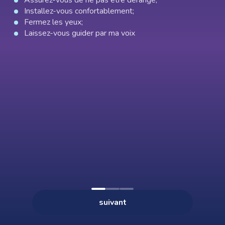
Assurez-vous de ne pas être dérangé;
Installez-vous confortablement;
Fermez les yeux;
Laissez-vous guider par ma voix
0:00
--:--
×
Appuyez sur les 3 points (⋮) en haut à droite, puis
« Ajouter à l’écran d’accueil ».
Présentation audio
suivant
Acheter — 19€
ACCUEIL
HYPNOSES
FAVORIS
PROFIL