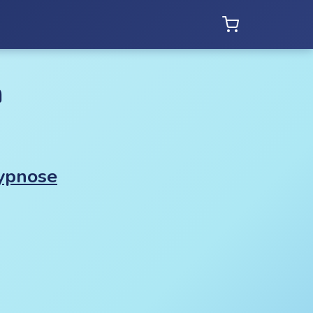
n
hypnose