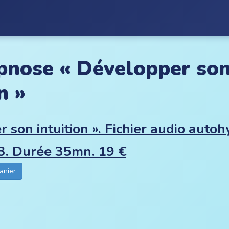
nose « Développer so
n »
 son intuition ». Fichier audio auto
p3. Durée 35mn. 19 €
anier