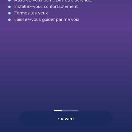
Assurez-vous de ne pas être dérangé;
Installez-vous confortablement;
Fermez les yeux;
Laissez-vous guider par ma voix
0:00
--:--
×
Appuyez sur les 3 points (⋮) en haut à droite, puis
« Ajouter à l’écran d’accueil ».
Présentation audio
suivant
Acheter — 19€
ACCUEIL
HYPNOSES
FAVORIS
PROFIL